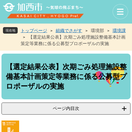
ペ
メ
ー
ニ
ジ
ュ
の
ー
先
を
トップページ
組織でさがす
環境部
環境課
現在地
>
>
>
頭
飛
【選定結果公表】次期ごみ処理施設整備基本計画
>
で
ば
策定等業務に係る公募型プロポーザルの実施
す
し
。
て
本
本
文
文
【選定結果公表】次期ごみ処理施設整
へ
備基本計画策定等業務に係る公募型プ
ロポーザルの実施
ページ内目次