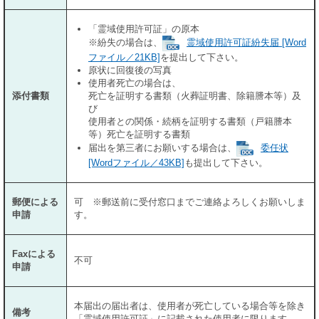
「霊域使用許可証」の原本
※紛失の場合は、
霊域使用許可証紛失届 [Word
ファイル／21KB]
を提出して下さい。
原状に回復後の写真
使用者死亡の場合は、
添付書類
死亡を証明する書類（火葬証明書、除籍謄本等）及
び
使用者との関係・続柄を証明する書類（戸籍謄本
等）死亡を証明する書類
届出を第三者にお願いする場合は、
委任状
[Wordファイル／43KB]
も提出して下さい。
郵便による
可 ※郵送前に受付窓口までご連絡よろしくお願いしま
申請
す。
Faxによる
不可
申請
本届出の届出者は、使用者が死亡している場合等を除き
備考
「霊域使用許可証」に記載された使用者に限ります。