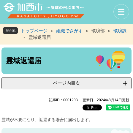
ペ
メ
ー
ニ
ジ
ュ
の
ー
先
を
トップページ
組織でさがす
環境部
環境課
現在地
>
>
>
頭
飛
霊域返還届
>
で
ば
す
し
本
。
て
文
本
霊域返還届
文
へ
ページ内目次
記事ID：0001293
更新日：2024年8月14日更新
霊域が不要になり、返還する場合に届出します。