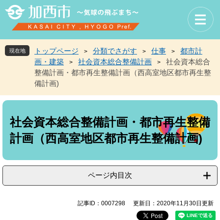
ペ
メ
ー
ニ
ジ
ュ
の
ー
先
を
トップページ
分類でさがす
仕事
都市計
現在地
>
>
>
頭
飛
画・建築
社会資本総合整備計画
社会資本総合
>
>
で
ば
整備計画・都市再生整備計画（西高室地区都市再生整
す
し
備計画)
。
て
本
本
文
文
へ
社会資本総合整備計画・都市再生整備
計画（西高室地区都市再生整備計画)
ページ内目次
記事ID：0007298
更新日：2020年11月30日更新