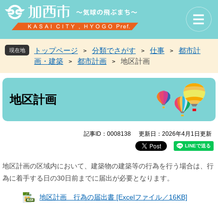
ペ
メ
ー
ニ
ジ
ュ
の
ー
先
を
トップページ
分類でさがす
仕事
都市計
現在地
>
>
>
頭
飛
画・建築
都市計画
地区計画
>
>
で
ば
す
し
本
。
て
文
本
地区計画
文
へ
記事ID：0008138
更新日：2026年4月1日更新
地区計画の区域内において、建築物の建築等の行為を行う場合は、行
為に着手する日の30日前までに届出が必要となります。
地区計画 行為の届出書 [Excelファイル／16KB]