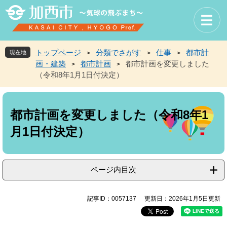
ペ
メ
ー
ニ
ジ
ュ
の
ー
先
を
トップページ
分類でさがす
仕事
都市計
現在地
>
>
>
頭
飛
画・建築
都市計画
都市計画を変更しました
>
>
で
ば
（令和8年1月1日付決定）
す
し
。
て
本
本
文
文
都市計画を変更しました（令和8年1
へ
月1日付決定）
ページ内目次
記事ID：0057137
更新日：2026年1月5日更新