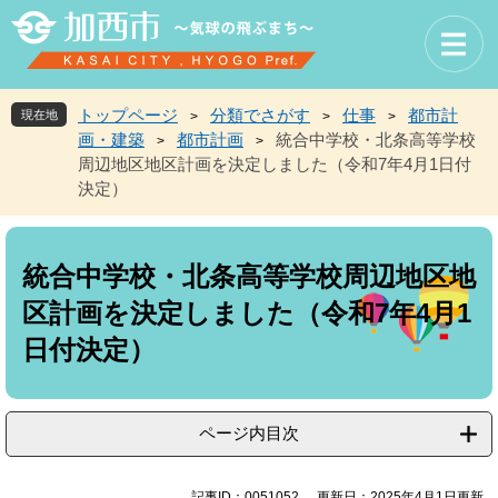
ペ
メ
ー
ニ
ジ
ュ
の
ー
先
を
トップページ
分類でさがす
仕事
都市計
現在地
>
>
>
頭
飛
画・建築
都市計画
統合中学校・北条高等学校
>
>
で
ば
周辺地区地区計画を決定しました（令和7年4月1日付
す
し
決定）
。
て
本
本
文
文
へ
統合中学校・北条高等学校周辺地区地
区計画を決定しました（令和7年4月1
日付決定）
ページ内目次
記事ID：0051052
更新日：2025年4月1日更新