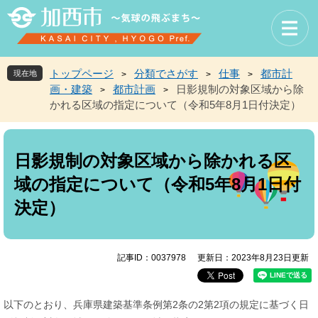
ペ
メ
ー
ニ
ジ
ュ
の
ー
先
を
トップページ
分類でさがす
仕事
都市計
現在地
>
>
>
頭
飛
画・建築
都市計画
日影規制の対象区域から除
>
>
で
ば
かれる区域の指定について（令和5年8月1日付決定）
す
し
。
て
本
本
文
文
日影規制の対象区域から除かれる区
へ
域の指定について（令和5年8月1日付
決定）
記事ID：0037978
更新日：2023年8月23日更新
以下のとおり、兵庫県建築基準条例第2条の2第2項の規定に基づく日