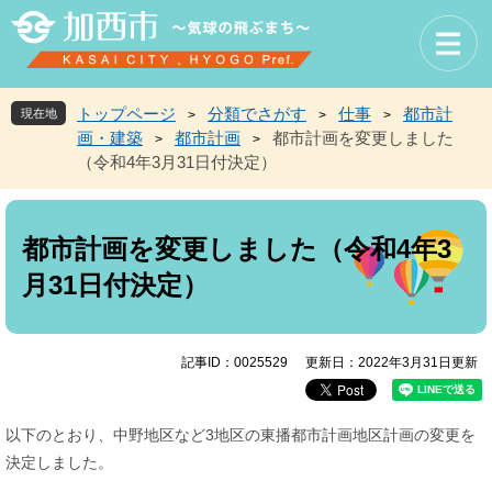
ペ
メ
ー
ニ
ジ
ュ
の
ー
先
を
トップページ
分類でさがす
仕事
都市計
現在地
>
>
>
頭
飛
画・建築
都市計画
都市計画を変更しました
>
>
で
ば
（令和4年3月31日付決定）
す
し
。
て
本
本
文
文
都市計画を変更しました（令和4年3
へ
月31日付決定）
記事ID：0025529
更新日：2022年3月31日更新
以下のとおり、中野地区など3地区の東播都市計画地区計画の変更を
決定しました。