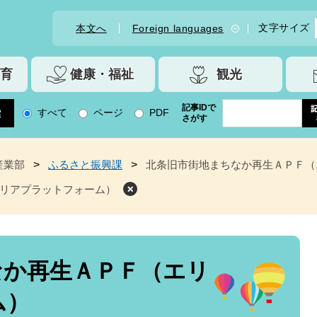
文字サイズ
本文へ
Foreign languages
育
健康・福祉
観光
記事IDで
すべて
ページ
PDF
さがす
産業部
>
ふるさと振興課
>
北条旧市街地まちなか再生ＡＰＦ（
リアプラットフォーム）
なか再生ＡＰＦ（エリ
ム）