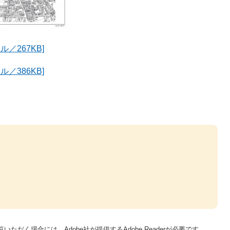
ル／267KB]
ル／386KB]
いただく場合には、Adobe社が提供するAdobe Readerが必要です。