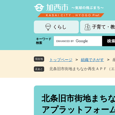
ペ
メ
ー
ニ
ジ
ュ
の
ー
くらし
子育て・教
先
を
頭
飛
G
キーワード
で
ば
検索
o
す
し
o
。
て
g
本
現在地
トップページ
>
組織でさがす
>
l
文
e
北条旧市街地まちなか再生ＡＰＦ（エ
へ
カ
ス
タ
ム
本
検
文
北条旧市街地まち
索
アプラットフォー