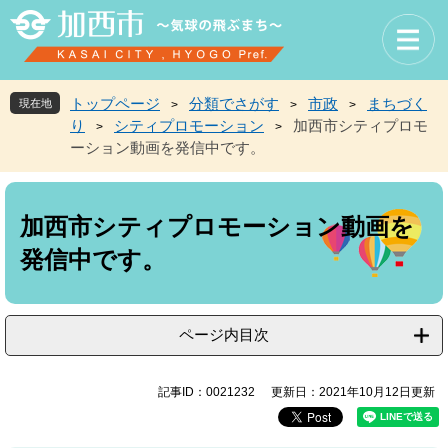
ペ
メ
ー
ニ
ジ
ュ
の
ー
先
を
トップページ
分類でさがす
市政
まちづく
現在地
>
>
>
頭
飛
り
シティプロモーション
加西市シティプロモ
>
>
で
ば
ーション動画を発信中です。
す
し
。
て
本
本
文
文
加西市シティプロモーション動画を
へ
発信中です。
ページ内目次
記事ID：0021232
更新日：2021年10月12日更新