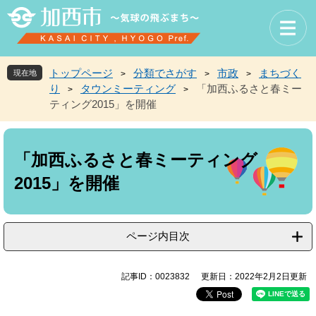
ペ
メ
ー
ニ
ジ
ュ
の
ー
先
を
トップページ
分類でさがす
市政
まちづく
現在地
>
>
>
頭
飛
り
タウンミーティング
「加西ふるさと春ミー
>
>
で
ば
ティング2015」を開催
す
し
。
て
本
本
文
文
「加西ふるさと春ミーティング
へ
2015」を開催
ページ内目次
記事ID：0023832
更新日：2022年2月2日更新