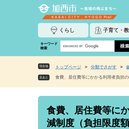
ペ
メ
ー
ニ
ジ
ュ
の
ー
くらし
子育て・教
先
を
頭
飛
G
キーワード
で
ば
検索
o
す
し
o
。
て
g
本
現在地
トップページ
>
分類でさがす
>
l
文
e
食費、居住費等にかかる利用者負担の
へ
カ
ス
タ
ム
本
検
文
食費、居住費等に
索
減制度（負担限度