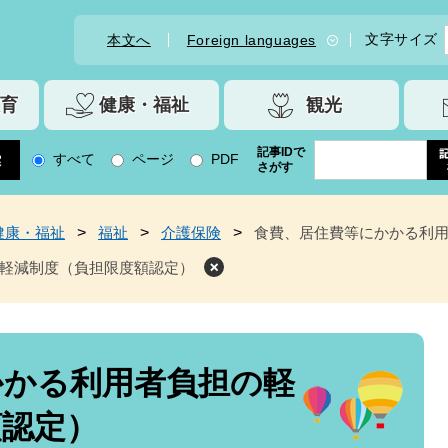
文字サイズ
本文へ
Foreign languages
育
健康・福祉
観光
記事IDで
すべて
ページ
PDF
さがす
健康・福祉
>
福祉
>
介護保険
>
食費、居住費等にかかる利
軽減制度（負担限度額認定）
かかる利用者負担の軽
額認定）