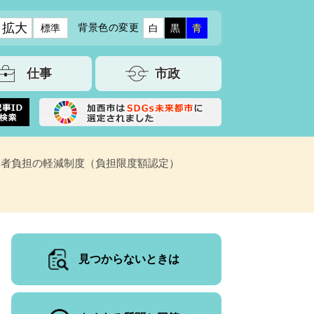
拡大
背景色の変更
標準
白
黒
青
仕事
市政
用者負担の軽減制度（負担限度額認定）
見つからないときは