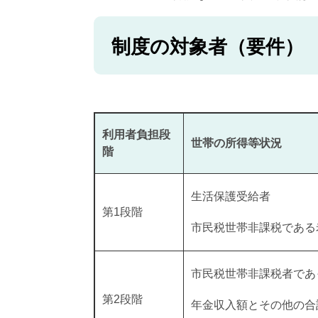
制度の対象者（要件） 
利用者負担段
世帯の所得等状況
階
生活保護受給者
第1段階
市民税世帯非課税である
市民税世帯非課税者であ
第2段階
年金収入額とその他の合計