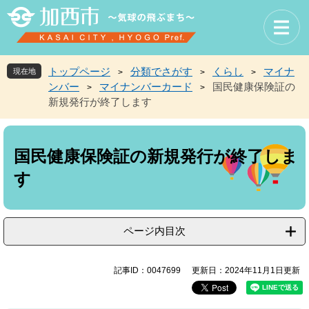
ペ
メ
ー
ニ
ジ
ュ
の
ー
先
を
トップページ
分類でさがす
くらし
マイナ
現在地
>
>
>
頭
飛
ンバー
マイナンバーカード
国民健康保険証の
>
>
で
ば
新規発行が終了します
す
し
。
て
本
本
文
文
国民健康保険証の新規発行が終了しま
へ
す
ページ内目次
記事ID：0047699
更新日：2024年11月1日更新