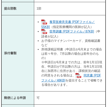
提出部数
1部
養育医療意見書 [PDFファイル／
55KB]
（指定医療機関の医師が記入）
世帯調書 [PDFファイル／87KB]
（申
請者が記入）
お子様のマイナンバーカード、資格確認書
など
所得課税証明書（申請日が6月末までの場合
添付書類
は前々年分、7月以降の場合は前年分のも
の）
​※申請日が6月末までの方は、前年1月1日現
在、申請日が7月以降の方は、当年1月1日現
在に加西市に住所があり、課税状況の確認
の同意をされる場合は、
同意書 [PDF
ファイル／48KB]
を提出することで省略でき
る場合があります。
郵便による申請
可