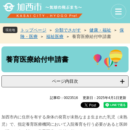
ペ
メ
ー
ニ
ジ
ュ
の
ー
先
を
トップページ
分類でさがす
健康・福祉
保
現在地
>
>
>
頭
飛
険・医療
福祉医療
養育医療給付申請書
>
>
で
ば
す
し
本
。
て
文
本
養育医療給付申請書
文
へ
ページ内目次
記事ID：0023516
更新日：2025年4月1日更新
加西市内に住所を有する身体の発育が未熟なまま生まれた乳児（未熟
児）で、指定養育医療機関において入院養育を行う必要があると医師