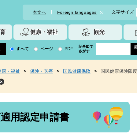
文字サイズ
本文へ
Foreign languages
育
健康・福祉
観光
記事IDで
すべて
ページ
PDF
さがす
健康・福祉
>
保険・医療
>
国民健康保険
>
国民健康保険限
額適用認定申請書