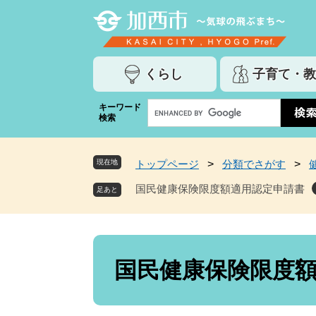
ペ
メ
ー
ニ
ジ
ュ
の
ー
くらし
子育て・教
先
を
頭
飛
G
キーワード
で
ば
検索
o
す
し
o
。
て
g
本
現在地
トップページ
>
分類でさがす
>
l
文
e
国民健康保険限度額適用認定申請書
へ
カ
ス
タ
ム
本
検
文
国民健康保険限度
索