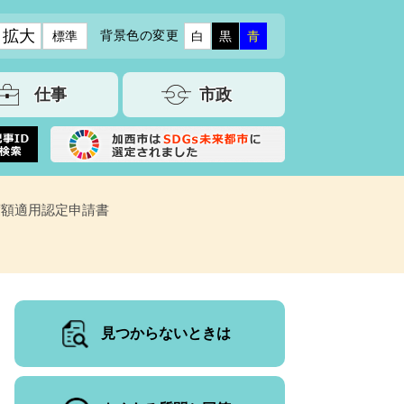
拡大
背景色の変更
標準
白
黒
青
仕事
市政
度額適用認定申請書
見つからないときは