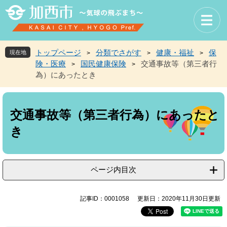
ペ
メ
ー
ニ
ジ
ュ
の
ー
先
を
トップページ
分類でさがす
健康・福祉
保
現在地
>
>
>
頭
飛
険・医療
国民健康保険
交通事故等（第三者行
>
>
で
ば
為）にあったとき
す
し
。
て
本
本
文
文
交通事故等（第三者行為）にあったと
へ
き
ページ内目次
記事ID：0001058
更新日：2020年11月30日更新