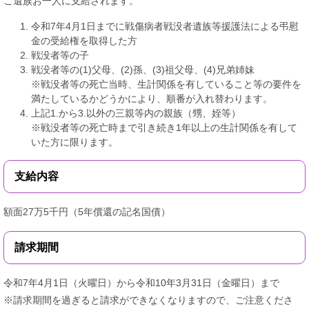
ご遺族お一人に支給されます。
令和7年4月1日までに戦傷病者戦没者遺族等援護法による弔慰
金の受給権を取得した方
戦没者等の子
戦没者等の(1)父母、(2)孫、(3)祖父母、(4)兄弟姉妹
※戦没者等の死亡当時、生計関係を有していること等の要件を
満たしているかどうかにより、順番が入れ替わります。
上記1.から3.以外の三親等内の親族（甥、姪等）
※戦没者等の死亡時まで引き続き1年以上の生計関係を有して
いた方に限ります。
支給内容
額面27万5千円（5年償還の記名国債）
請求期間
令和7年4月1日（火曜日）から令和10年3月31日（金曜日）まで
※請求期間を過ぎると請求ができなくなりますので、ご注意くださ