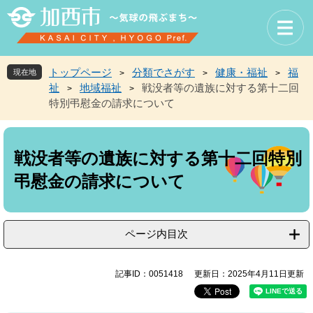
ペ
メ
ー
ニ
ジ
ュ
の
ー
先
を
トップページ
分類でさがす
健康・福祉
福
現在地
>
>
>
頭
飛
祉
地域福祉
戦没者等の遺族に対する第十二回
>
>
で
ば
特別弔慰金の請求について
す
し
。
て
本
本
文
文
戦没者等の遺族に対する第十二回特別
へ
弔慰金の請求について
ページ内目次
記事ID：0051418
更新日：2025年4月11日更新