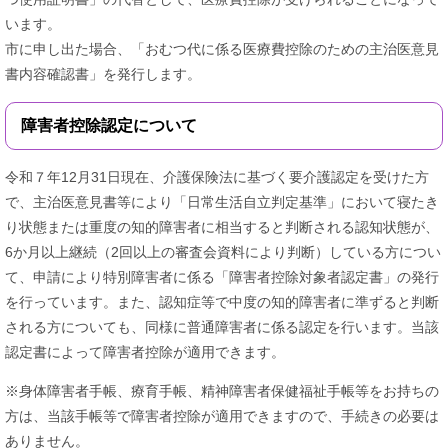
います。
市に申し出た場合、「おむつ代に係る医療費控除のための主治医意見
書内容確認書」を発行します。
障害者控除認定について
令和７年12月31日現在、介護保険法に基づく要介護認定を受けた方
で、主治医意見書等により「日常生活自立判定基準」において寝たき
り状態または重度の知的障害者に相当すると判断される認知状態が、
6か月以上継続（2回以上の審査会資料により判断）している方につい
て、申請により特別障害者に係る「障害者控除対象者認定書」の発行
を行っています。また、認知症等で中度の知的障害者に準ずると判断
される方についても、同様に普通障害者に係る認定を行います。当該
認定書によって障害者控除が適用できます。
※身体障害者手帳、療育手帳、精神障害者保健福祉手帳等をお持ちの
方は、当該手帳等で障害者控除が適用できますので、手続きの必要は
ありません。