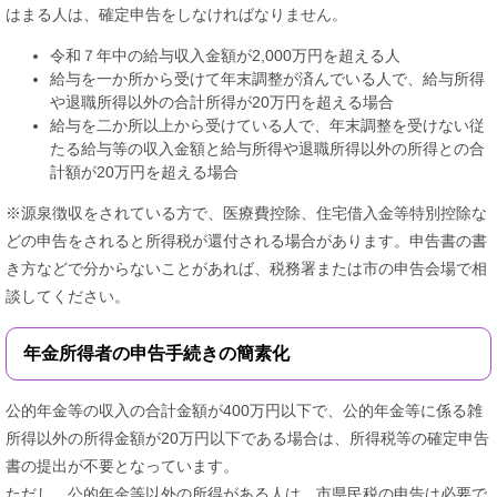
はまる人は、確定申告をしなければなりません。
令和７年中の給与収入金額が2,000万円を超える人
給与を一か所から受けて年末調整が済んでいる人で、給与所得
や退職所得以外の合計所得が20万円を超える場合
給与を二か所以上から受けている人で、年末調整を受けない従
たる給与等の収入金額と給与所得や退職所得以外の所得との合
計額が20万円を超える場合
※源泉徴収をされている方で、医療費控除、住宅借入金等特別控除な
どの申告をされると所得税が還付される場合があります。申告書の書
き方などで分からないことがあれば、税務署または市の申告会場で相
談してください。
年金所得者の申告手続きの簡素化
公的年金等の収入の合計金額が400万円以下で、公的年金等に係る雑
所得以外の所得金額が20万円以下である場合は、所得税等の確定申告
書の提出が不要となっています。
ただし、公的年金等以外の所得がある人は、市県民税の申告は必要で