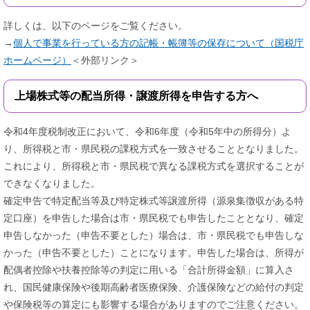
詳しくは、以下のページをご覧ください。
→
個人で事業を行っている方の記帳・帳簿等の保存について（国税庁
ホームページ）
＜外部リンク＞
上場株式等の配当所得・譲渡所得を申告する方へ
令和4年度税制改正において、令和6年度（令和5年中の所得分）よ
り、所得税と市・県民税の課税方式を一致させることとなりました。
これにより、所得税と市・県民税で異なる課税方式を選択することが
できなくなりました。
確定申告で特定配当等及び特定株式等譲渡所得（源泉集徴収がある特
定口座）を申告した場合は市・県民税でも申告したこととなり、確定
申告しなかった（申告不要とした）場合は、市・県民税でも申告しな
かった（申告不要とした）ことになります。申告した場合は、所得が
配偶者控除や扶養控除等の判定に用いる「合計所得金額」に算入さ
れ、国民健康保険や後期高齢者医療保険、介護保険などの給付の判定
や保険税等の算定にも影響する場合がありますのでご注意ください。