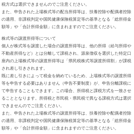
税方式は選択できませんのでご注意ください。
また、申告された上場株式等の配当所得等は、扶養控除や配偶者控除
の適用、非課税判定や国民健康保険税算定等の基準となる「総所得金
額等」や「合計所得金額」に含まれますのでご注意ください。
株式等の譲渡所得等について
個人が株式等を譲渡した場合の譲渡所得等は、他の所得（給与所得や
不動産所得など）とは分離して課税され、源泉徴収を選択した特定口
座内の上場株式等の譲渡所得等は「県民税株式等譲渡所得割」が課税
され差し引きされます。
既に差し引きによって税金を納めているため、上場株式等の譲渡所得
等を申告する必要はありません（申告不要制度）が、申告分離課税に
て申告することもできます。この場合、所得税と課税方式を一致させ
ることとなります。所得税と市民税・県民税で異なる課税方式は選択
できませんのでご注意ください。
また、申告された上場株式等の譲渡所得等は、扶養控除や配偶者控除
の適用、非課税判定や国民健康保険税算定等の基準となる「総所得金
額等」や「合計所得金額」に含まれますのでご注意ください。