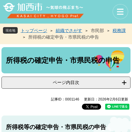
ペ
メ
ー
ニ
ジ
ュ
の
ー
先
を
トップページ
組織でさがす
市民部
税務課
現在地
>
>
>
頭
飛
所得税の確定申告・市県民税の申告
>
で
ば
す
し
本
。
て
文
本
所得税の確定申告・市県民税の申告
文
へ
ページ内目次
記事ID：0001146
更新日：2026年2月6日更新
所得税等の確定申告・市県民税の申告