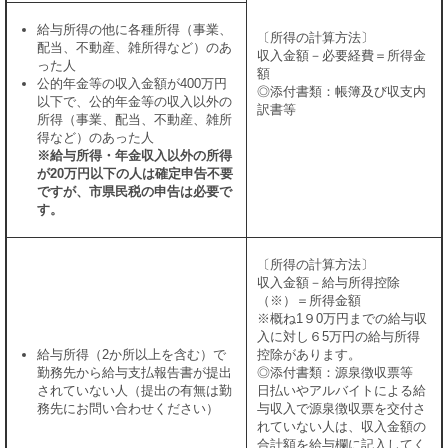
給与所得の他に各種所得（事業、
〔所得の計算方法〕
配当、不動産、雑所得など）のあ
収入金額－必要経費＝所得金
った人
額
公的年金等の収入金額が400万円
◎添付書類：帳簿及び収支内
以下で、公的年金等の収入以外の
訳書等
所得（事業、配当、不動産、雑所
得など）のあった人
※給与所得・年金収入以外の所得
が20万円以下の人は確定申告不要
ですが、市県民税の申告は必要で
す。
〔所得の計算方法〕
収入金額－給与所得控除
（※）＝所得金額
※概ね1９0万円までの給与収
入に対し６5万円の給与所得
給与所得（2か所以上を含む）で
控除があります。
勤務先から給与支払報告書が提出
◎添付書類：源泉徴収票等
されていない人（提出の有無は勤
日払いやアルバイトによる給
務先にお問い合わせください）
与収入で源泉徴収票を交付さ
れていない人は、収入金額の
合計額を給与欄に記入してく