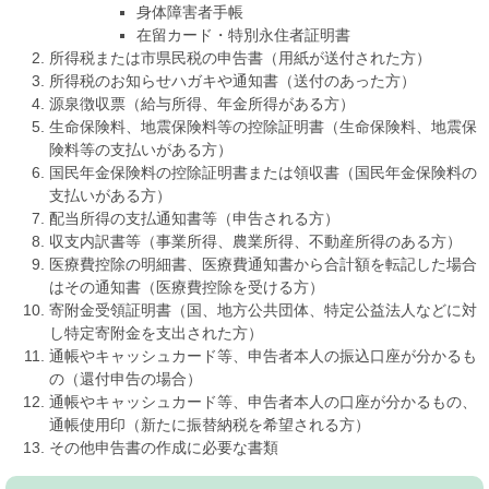
身体障害者手帳
在留カード・特別永住者証明書
所得税または市県民税の申告書（用紙が送付された方）
所得税のお知らせハガキや通知書（送付のあった方）
源泉徴収票（給与所得、年金所得がある方）
生命保険料、地震保険料等の控除証明書（生命保険料、地震保
険料等の支払いがある方）
国民年金保険料の控除証明書または領収書（国民年金保険料の
支払いがある方）
配当所得の支払通知書等（申告される方）
収支内訳書等（事業所得、農業所得、不動産所得のある方）
医療費控除の明細書、医療費通知書から合計額を転記した場合
はその通知書（医療費控除を受ける方）
寄附金受領証明書（国、地方公共団体、特定公益法人などに対
し特定寄附金を支出された方）
通帳やキャッシュカード等、申告者本人の振込口座が分かるも
の（還付申告の場合）
通帳やキャッシュカード等、申告者本人の口座が分かるもの、
通帳使用印（新たに振替納税を希望される方）
その他申告書の作成に必要な書類