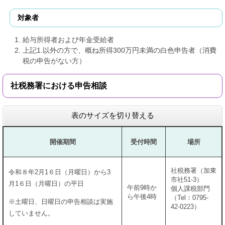
対象者
給与所得者および年金受給者
上記1.以外の方で、概ね所得300万円未満の白色申告者（消費
税の申告がない方）
社税務署における申告相談
表のサイズを切り替える
開催期間
受付時間
場所
社税務署（加東
令和８年2月1６日（月曜日）から3
市社51-3）
月1６日（月曜日）の平日
午前9時か
個人課税部門
ら午後4時
（Tel：0795-
※土曜日、日曜日の申告相談は実施
42-0223）
していません。