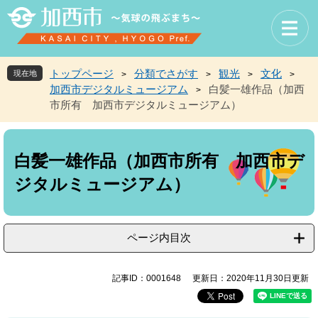
ペ
メ
ー
ニ
ジ
ュ
の
ー
先
を
トップページ
分類でさがす
観光
文化
現在地
>
>
>
>
頭
飛
加西市デジタルミュージアム
白髪一雄作品（加西
>
で
ば
市所有 加西市デジタルミュージアム）
す
し
。
て
本
本
文
文
白髪一雄作品（加西市所有 加西市デ
へ
ジタルミュージアム）
ページ内目次
記事ID：0001648
更新日：2020年11月30日更新