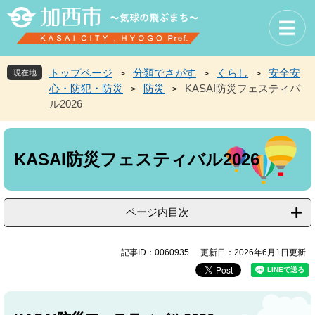
ペ
メ
ー
ニ
ジ
ュ
の
ー
先
を
トップページ
分類でさがす
くらし
安全安
現在地
>
>
>
頭
飛
心・防犯・防災
防災
KASAI防災フェスティバ
>
>
で
ば
ル2026
す
し
。
て
本
本
文
文
KASAI防災フェスティバル2026
へ
ページ内目次
記事ID：0060935
更新日：2026年6月1日更新