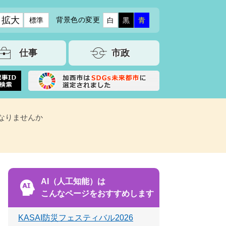
拡大
背景色の変更
標準
白
黒
青
仕事
市政
間になりませんか
AI（人工知能）は
こんなページをおすすめします
KASAI防災フェスティバル2026