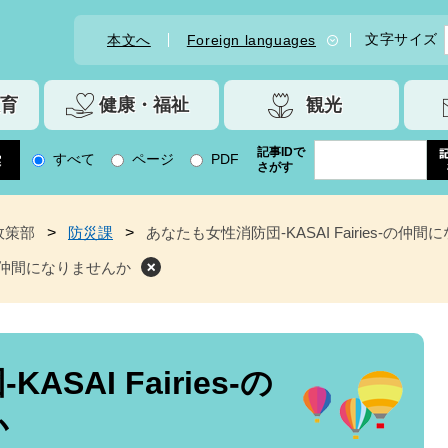
文字サイズ
本文へ
Foreign languages
育
健康・福祉
観光
記事IDで
すべて
ページ
PDF
さがす
政策部
>
防災課
>
あなたも女性消防団-KASAI Fairies-の仲
s-の仲間になりませんか
SAI Fairies-の
か