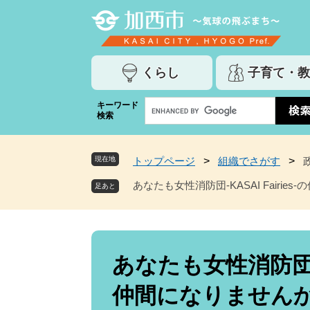
ペ
メ
ー
ニ
ジ
ュ
の
ー
くらし
子育て・教
先
を
頭
飛
G
キーワード
で
ば
検索
o
す
し
o
。
て
g
本
現在地
トップページ
>
組織でさがす
>
l
文
e
あなたも女性消防団-KASAI Fairie
へ
カ
ス
タ
ム
本
検
文
あなたも女性消防団-KA
索
仲間になりません