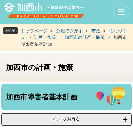
ペ
メ
ー
ニ
ジ
ュ
の
ー
先
を
トップページ
分類でさがす
市政
まちづく
現在地
>
>
>
頭
飛
り
計画・施策
加西市の計画・施策
加西市
>
>
>
で
ば
障害者基本計画
す
し
。
て
本
文
加西市の計画・施策
へ
本
文
加西市障害者基本計画
ページ内目次