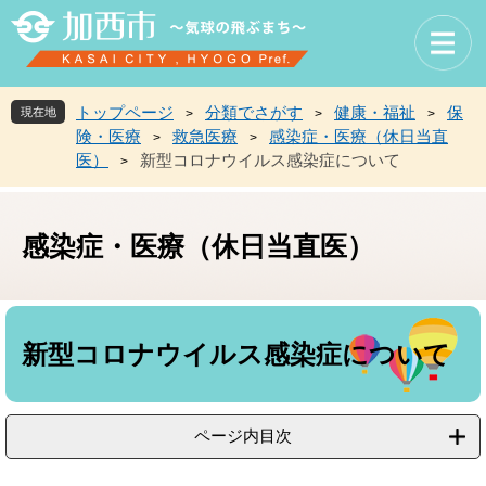
ペ
メ
ー
ニ
ジ
ュ
の
ー
先
を
トップページ
分類でさがす
健康・福祉
保
現在地
>
>
>
頭
飛
険・医療
救急医療
感染症・医療（休日当直
>
>
で
ば
医）
新型コロナウイルス感染症について
>
す
し
。
て
本
文
感染症・医療（休日当直医）
へ
本
文
新型コロナウイルス感染症について
ページ内目次