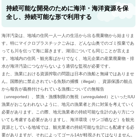
持続可能な開発のために海洋・海洋資源を保
全し、持続可能な形で利用する
海洋汚染は、地域の住民一人一人の生活から出る廃棄物から始まりま
す。特にマイクロプラスチックごみは、どんな山奥でのゴミ投棄であ
っても川を伝って海に届きます。湖沼についても同じことが言えま
す。地域内の住民・観光客ばかりでなく、地元企業の産業廃棄物・排
水が海洋汚染につながらないよう適切な監視が必要です。
また、漁業における資源搾取の問題は日本の漁船と無縁ではありませ
ん。国際的に禁止されている魚類の捕獲（illegal）、資源保護の観点
から報告が義務付けられている漁獲についての無報告
（unreported）、禁漁・漁獲制限の無視（unregulated）といったIUU
漁業がおこなわれないように、地元の漁業者と共に対策を考えていく
必要があります。この際、地元漁業者の持続可能な生計のあり方につ
いても考慮する必要がありますし、海洋環境（サンゴ礁など）を観光
資源としている地域では、観光業者の持続可能な生計にも配慮する必
要がありますが、それによってゴール14が軽視されてはなりません。