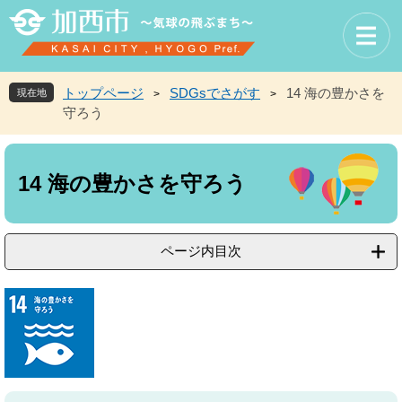
ペ
メ
ー
ニ
ジ
ュ
の
ー
先
を
トップページ
SDGsでさがす
14 海の豊かさを
現在地
>
>
頭
飛
守ろう
で
ば
す
し
本
。
て
文
本
14 海の豊かさを守ろう
文
へ
ページ内目次