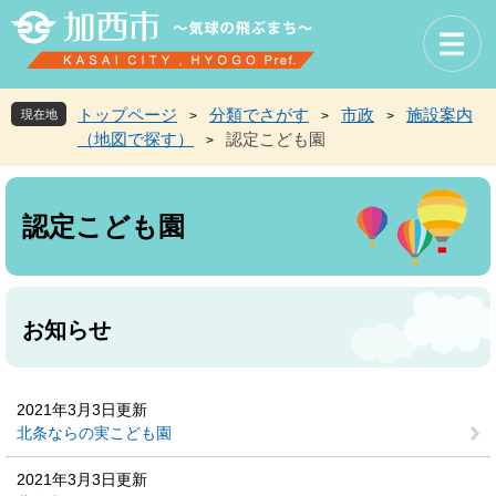
ペ
メ
ー
ニ
ジ
ュ
の
ー
先
を
トップページ
分類でさがす
市政
施設案内
現在地
>
>
>
頭
飛
（地図で探す）
認定こども園
>
で
ば
す
し
本
。
て
文
本
認定こども園
文
へ
お知らせ
2021年3月3日更新
北条ならの実こども園
2021年3月3日更新