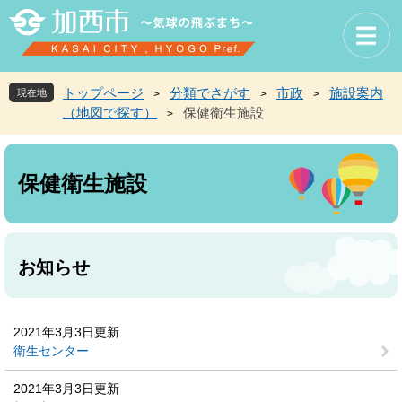
ペ
メ
ー
ニ
ジ
ュ
の
ー
先
を
トップページ
分類でさがす
市政
施設案内
現在地
>
>
>
頭
飛
（地図で探す）
保健衛生施設
>
で
ば
す
し
本
。
て
文
本
保健衛生施設
文
へ
お知らせ
2021年3月3日更新
衛生センター
2021年3月3日更新