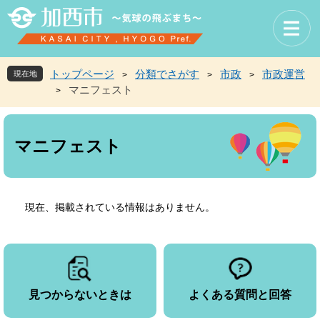
ペ
メ
ー
ニ
ジ
ュ
の
ー
先
を
トップページ
分類でさがす
市政
市政運営
現在地
>
>
>
頭
飛
マニフェスト
>
で
ば
す
し
本
。
て
文
本
マニフェスト
文
へ
現在、掲載されている情報はありません。
見つからないときは
よくある質問と回答