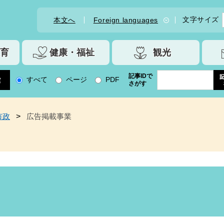
文字サイズ
本文へ
Foreign languages
育
健康・福祉
観光
記事IDで
すべて
ページ
PDF
さがす
市政
>
広告掲載事業