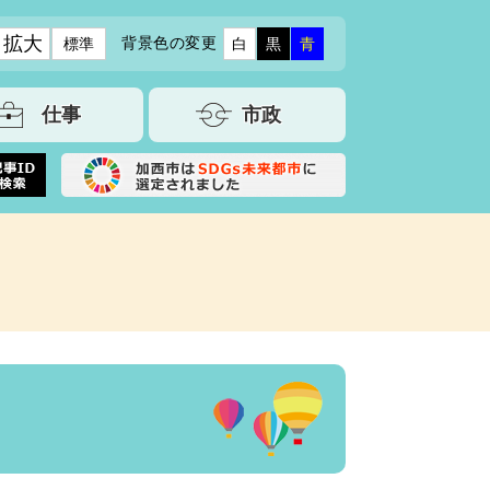
拡大
背景色の変更
標準
白
黒
青
仕事
市政