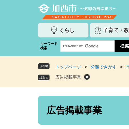
ペ
メ
ー
ニ
ジ
ュ
の
ー
くらし
子育て・教
先
を
頭
飛
G
キーワード
で
ば
検索
o
す
し
o
。
て
g
本
現在地
トップページ
>
分類でさがす
>
l
文
e
広告掲載事業
へ
カ
ス
タ
ム
本
検
文
広告掲載事業
索