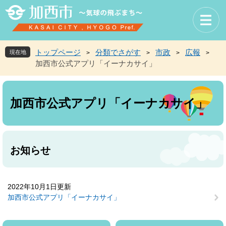
ペ
メ
ー
ニ
ジ
ュ
の
ー
先
を
トップページ
分類でさがす
市政
広報
現在地
>
>
>
>
頭
飛
加西市公式アプリ「イーナカサイ」
で
ば
す
し
本
。
て
文
本
加西市公式アプリ「イーナカサイ」
文
へ
お知らせ
2022年10月1日更新
加西市公式アプリ「イーナカサイ」