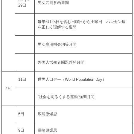
男女共同参画週間
29日
毎年6月25日を含む日曜日から土曜日 ハンセン病
を正しく理解する週間
男女雇用機会均等月間
外国人労働者問題啓発月間
11日
世界人口デー（World Population Day）
7月
“社会を明るくする運動”強調月間
6日
広島原爆忌
9日
長崎原爆忌