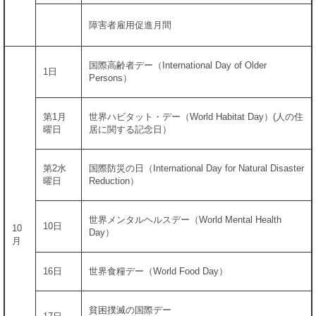
障害者雇用促進月間
国際高齢者デー（International Day of Older
1日
Persons）
第1月
世界ハビタット・デー（World Habitat Day）(人の住
曜日
居に関する記念日）
第2水
国際防災の日（International Day for Natural Disaster
曜日
Reduction）
世界メンタルヘルスデー（World Mental Health
10日
10
Day）
月
16日
世界食糧デー（World Food Day）
貧困撲滅の国際デー