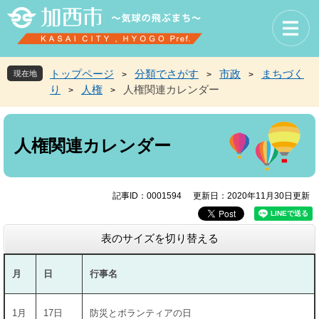
ペ
メ
ー
ニ
ジ
ュ
の
ー
先
を
トップページ
分類でさがす
市政
まちづく
現在地
>
>
>
頭
飛
り
人権
人権関連カレンダー
>
>
で
ば
す
し
本
。
て
文
本
人権関連カレンダー
文
へ
記事ID：0001594
更新日：2020年11月30日更新
表のサイズを切り替える
月
日
行事名
1月
17日
防災とボランティアの日