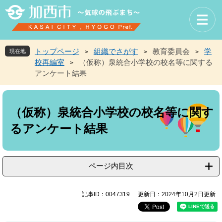
ペ
メ
ー
ニ
ジ
ュ
の
ー
先
を
トップページ
組織でさがす
教育委員会
学
現在地
>
>
>
頭
飛
校再編室
（仮称）泉統合小学校の校名等に関する
>
で
ば
アンケート結果
す
し
。
て
本
本
文
文
（仮称）泉統合小学校の校名等に関す
へ
るアンケート結果
ページ内目次
記事ID：0047319
更新日：2024年10月2日更新