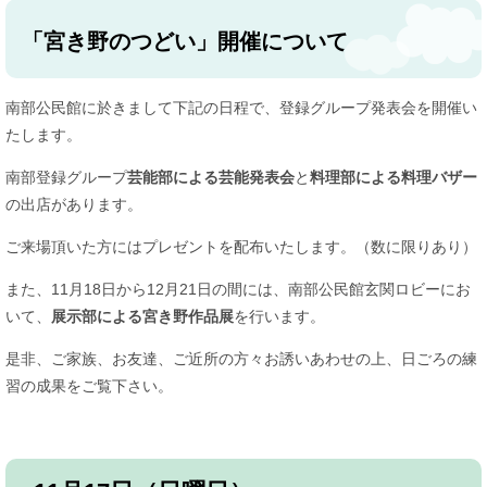
「宮き野のつどい」開催について
南部公民館に於きまして下記の日程で、登録グループ発表会を開催い
たします。
南部登録グループ
芸能部による芸能発表会
と
料理部による料理バザー
の出店があります。
ご来場頂いた方にはプレゼントを配布いたします。（数に限りあり）
また、11月18日から12月21日の間には、南部公民館玄関ロビーにお
いて、
展示部による宮き野作品展
を行います。
是非、ご家族、お友達、ご近所の方々お誘いあわせの上、日ごろの練
習の成果をご覧下さい。