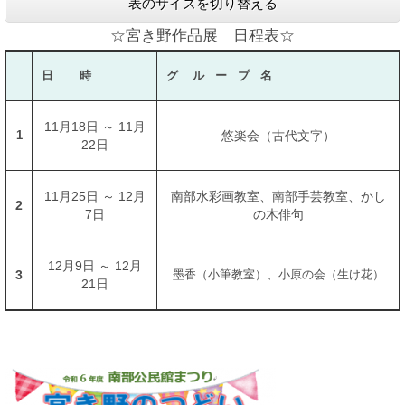
表のサイズを切り替える
☆宮き野作品展 日程表☆
日 時
グ ル ー プ 名
11月18日 ～ 11月
1
悠楽会（古代文字）
22日
11月25日 ～ 12月
南部水彩画教室、南部手芸教室、かし
2
7日
の木俳句
12月9日 ～ 12月
3
墨香（小筆教室）、小原の会（生け花）
21日