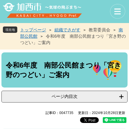
ペ
メ
ー
ニ
ジ
ュ
の
ー
先
を
トップページ
組織でさがす
教育委員会
南
現在地
>
>
>
頭
飛
部公民館
令和6年度 南部公民館まつり「宮き野の
>
で
ば
つどい」ご案内
す
し
。
て
本
本
文
文
令和6年度 南部公民館まつり「宮き
へ
野のつどい」ご案内
ページ内目次
記事ID：0047735
更新日：2024年10月28日更新