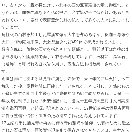
り、古くから「親が見たけりゃ北条の西の五百羅漢の堂に御座れ」と
うたわれ、面貌の異なる石仏の中に、必ず親や子に似た顔があると言
われています。素朴で表情豊かな野の仏として多くの人々に親しまれ
ています。
角柱状の石材を加工した羅漢立像が大半を占めるほか、釈迦三尊像や
大日・阿弥陀如来像、天女型坐像など459体で構成されています。
羅漢立像は、角柱の石材を括れさせて頸部とし、頸部以下は角柱のま
ま浮き彫りや陰線刻で両手や衣を表現しています。石材に「高室石」
（通称）と呼ばれる凝灰岩を用い、表現方法も概ね統一されていま
す。
近世は南に近接する酒見寺に属し、寺伝で「天正年間に兵火によって
焼失した後、慶長年間に再建した」とされることに対し、無銘のもの
が多い中で金剛力士坐像などに慶長年間の紀年銘が見られ、天保十一
年以降に刊行された『田安領記』に「慶長十五年戌閏三月廿六日高瀬
清右衛門再興」と起源が記されることから、17世紀前半の酒見寺再興
に伴う整備や信仰・供養のため造立されたと考えられています。
17世紀前半に酒見寺の再興に伴う寺内整備や信仰・供養のために造立
された石仏群が、原位置で現在まで保存されてきたことは、中世から