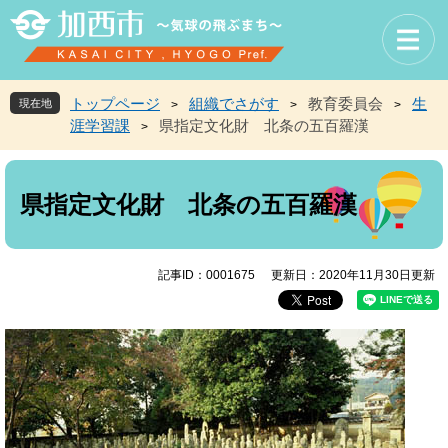
ペ
メ
ー
ニ
ジ
ュ
の
ー
先
を
トップページ
組織でさがす
教育委員会
生
現在地
>
>
>
頭
飛
涯学習課
県指定文化財 北条の五百羅漢
>
で
ば
す
し
本
。
て
文
本
県指定文化財 北条の五百羅漢
文
へ
記事ID：0001675
更新日：2020年11月30日更新