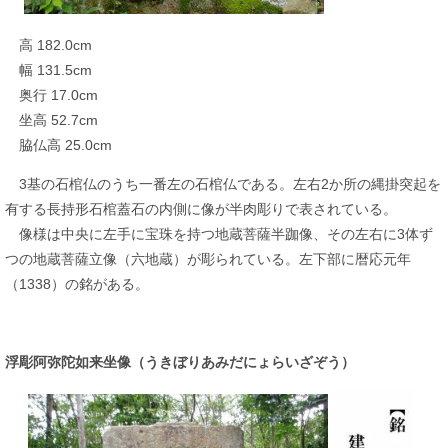
高 182.0cm
幅 131.5cm
奥行 17.0cm
坐高 52.7cm
脇仏高 25.0cm
3基の石棺仏のうち一番左の石棺仏である。左右2か所の縄掛突起を
有する長持形石棺蓋石の内側に像が半肉彫りで表されている。
像様は中央に左手に宝珠を持つ地蔵菩薩半跏像、その左右に3体ず
つの地蔵菩薩立像（六地蔵）が彫られている。左下部に暦応元年
（1338）の銘がある。
浮彫阿弥陀如来坐像（うきぼりあみだにょらいざぞう）