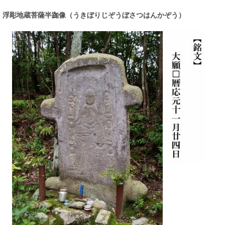
浮彫地蔵菩薩半跏像（うきぼりじぞうぼさつはんかぞう）