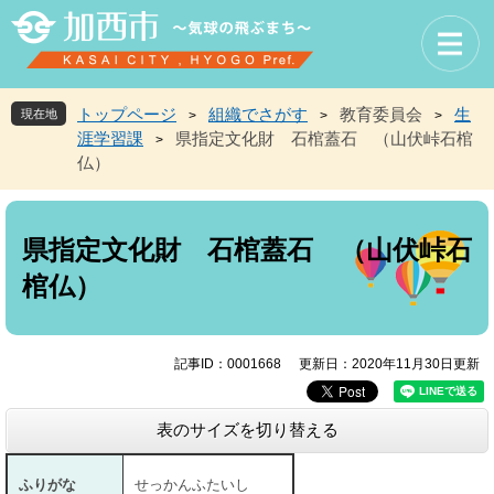
ペ
メ
ー
ニ
ジ
ュ
の
ー
先
を
トップページ
組織でさがす
教育委員会
生
現在地
>
>
>
頭
飛
涯学習課
県指定文化財 石棺蓋石 （山伏峠石棺
>
で
ば
仏）
す
し
。
て
本
本
文
文
県指定文化財 石棺蓋石 （山伏峠石
へ
棺仏）
記事ID：0001668
更新日：2020年11月30日更新
表のサイズを切り替える
ふりがな
せっかんふたいし