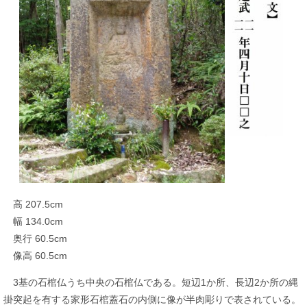
高 207.5cm
幅 134.0cm
奥行 60.5cm
像高 60.5cm
3基の石棺仏うち中央の石棺仏である。短辺1か所、長辺2か所の縄
掛突起を有する家形石棺蓋石の内側に像が半肉彫りで表されている。