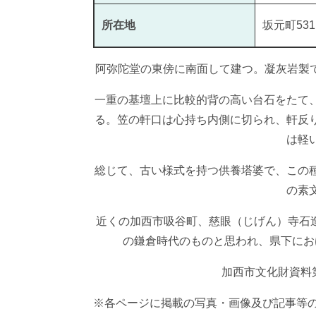
所在地
坂元町53
阿弥陀堂の東傍に南面して建つ。凝灰岩製で
一重の基壇上に比較的背の高い台石をたて
る。笠の軒口は心持ち内側に切られ、軒反
は軽
総じて、古い様式を持つ供養塔婆で、この
の素
近くの加西市吸谷町、慈眼（じげん）寺石造
の鎌倉時代のものと思われ、県下にお
加西市文化財資料
※各ページに掲載の写真・画像及び記事等