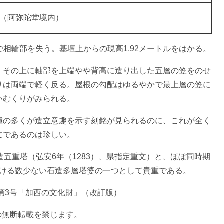
1（阿弥陀堂境内）
相輪部を失う。基壇上からの現高1.92メートルをはかる。
、その上に軸部を上端やや背高に造り出した五層の笠をのせ
りは両端で軽く反る。屋根の勾配はゆるやかで最上層の笠に
いむくりがみられる。
種の多くが造立意趣を示す刻銘が見られるのに、これが全く
文であるのは珍しい。
五重塔（弘安6年（1283）、県指定重文）と、ほぼ同時期
ける数少ない石造多層塔婆の一つとして貴重である。
第3号「加西の文化財」（改訂版）
の無断転載を禁じます。