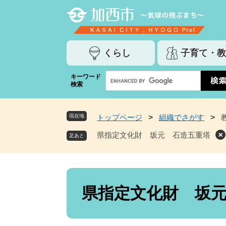
ペ
メ
ー
ニ
ジ
ュ
の
ー
くらし
子育て・教
先
を
頭
飛
G
キーワード
で
ば
検索
o
す
し
o
。
て
g
本
現在地
トップページ
>
組織でさがす
>
l
文
e
県指定文化財 坂元 石造五重塔
へ
カ
ス
タ
ム
本
検
文
県指定文化財 坂
索