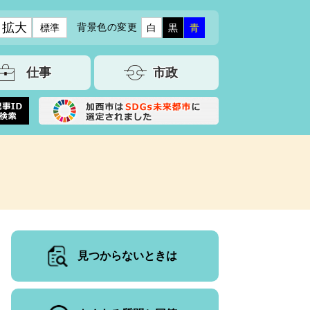
拡大
背景色の変更
標準
白
黒
青
仕事
市政
見つからないときは