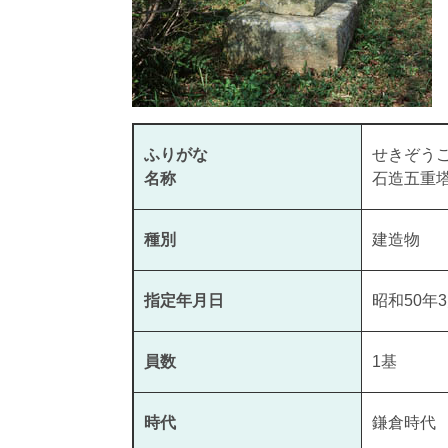
ふりがな
せきぞう
名称
石造五重
種別
建造物
指定年月日
昭和50年3
員数
1基
時代
鎌倉時代