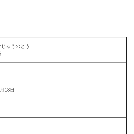
ごじゅうのとう
塔
月18日