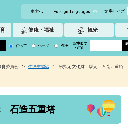
文字サイズ
本文へ
Foreign languages
育
健康・福祉
観光
記事IDで
すべて
ページ
PDF
さがす
教育委員会
>
生涯学習課
>
県指定文化財 坂元 石造五重塔
元 石造五重塔