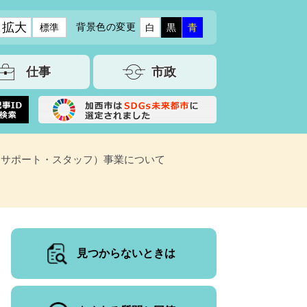
拡大
背景色の変更
標準
白
黒
青
仕事
市政
・サポート・スタッフ）事業について
見つからないときは