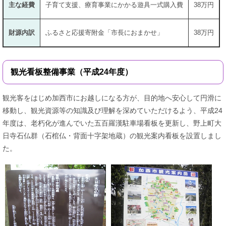
主な経費
子育て支援、療育事業にかかる遊具一式購入費
38万円
財源内訳
ふるさと応援寄附金「市長におまかせ」
38万円
観光看板整備事業（平成24年度）
観光客をはじめ加西市にお越しになる方が、目的地へ安心して円滑に
移動し、観光資源等の知識及び理解を深めていただけるよう、平成24
年度は、老朽化が進んでいた五百羅漢駐車場看板を更新し、野上町大
日寺石仏群（石棺仏・背面十字架地蔵）の観光案内看板を設置しまし
た。