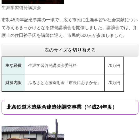
生涯学習啓発講演会
市制45周年記念事業の一環で、広く市民に生涯学習や社会貢献につい
て考えるきっかけとなる啓発講演会を開催しました。講演会では、弁
護士の住田裕子氏を講師に迎え、市民約600人が参加しました。
表のサイズを切り替える
主な経費
生涯学習啓発講演会委託料
70万円
財源内訳
ふるさと応援寄附金「市長におまかせ」
70万円
北条鉄道木造駅舎建造物調査事業（平成24年度）