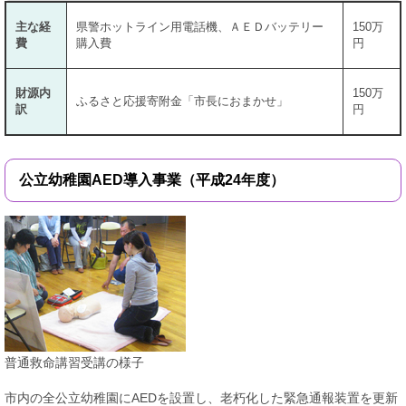
主な経
県警ホットライン用電話機、ＡＥＤバッテリー
150万
費
購入費
円
財源内
150万
ふるさと応援寄附金「市長におまかせ」
訳
円
公立幼稚園AED導入事業（平成24年度）
普通救命講習受講の様子
市内の全公立幼稚園にAEDを設置し、老朽化した緊急通報装置を更新