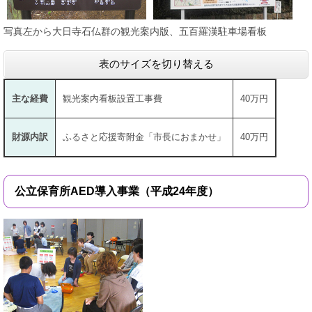
写真左から大日寺石仏群の観光案内版、五百羅漢駐車場看板
表のサイズを切り替える
主な経費
観光案内看板設置工事費
40万円
財源内訳
ふるさと応援寄附金「市長におまかせ」
40万円
公立保育所AED導入事業（平成24年度）