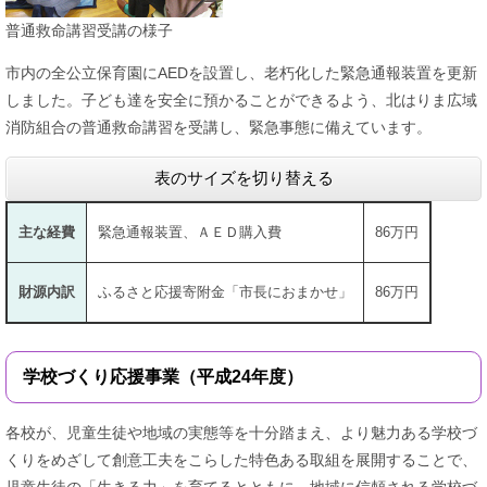
普通救命講習受講の様子
市内の全公立保育園にAEDを設置し、老朽化した緊急通報装置を更新
しました。子ども達を安全に預かることができるよう、北はりま広域
消防組合の普通救命講習を受講し、緊急事態に備えています。
表のサイズを切り替える
主な経費
緊急通報装置、ＡＥＤ購入費
86万円
財源内訳
ふるさと応援寄附金「市長におまかせ」
86万円
学校づくり応援事業（平成24年度）
各校が、児童生徒や地域の実態等を十分踏まえ、より魅力ある学校づ
くりをめざして創意工夫をこらした特色ある取組を展開することで、