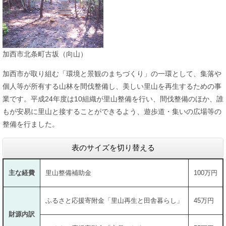
加西市北条町古坂（向山）
加西市が取り組む「環境と景観のまちづくり」の一環として、集落や
個人等が所有する山林を間伐整備し、美しい里山を再生するための事
業です。平成24年度は10組織が里山整備を行い、間伐整備のほか、誰
もが安易に里山と接することができるよう、遊歩道・集いの広場等の
整備を行ました。
表のサイズを切り替える
主な経費
里山整備補助金
100万円
ふるさと応援寄附金「里山再生と田舎暮らし」
45万円
財源内訳