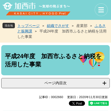
ペ
メ
ー
ニ
ジ
ュ
の
ー
先
を
トップページ
組織でさがす
産業部
ふるさ
現在地
>
>
>
頭
飛
と振興課
平成24年度 加西市ふるさと納税を活用
>
で
ば
した事業
す
し
。
て
本
本
文
文
平成24年度 加西市ふるさと納税を
へ
活用した事業
ページ内目次
記事ID：0002660
更新日：2020年11月30日更新