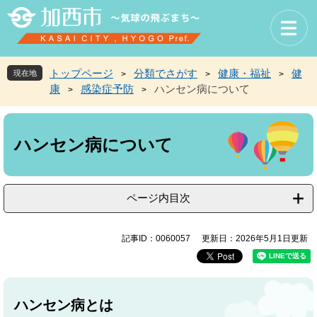
ペ
メ
ー
ニ
ジ
ュ
の
ー
先
を
トップページ
分類でさがす
健康・福祉
健
現在地
>
>
>
頭
飛
康
感染症予防
ハンセン病について
>
>
で
ば
す
し
本
。
て
文
本
ハンセン病について
文
へ
ページ内目次
記事ID：0060057
更新日：2026年5月1日更新
ハンセン病とは