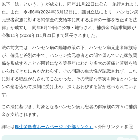
以下「法」という。）が成立し、同年11月22日に公布・施行されまし
た。また、令和6年(2024年)6月12日に、議員立法により「ハンセン病
元患者家族に対する補償金の支給等に関する法律の一部を改正する法
律」が成立し、同年6月19日に公布・施行され、補償金の請求期限が
令和11年(2029年)11月21日まで延長されました。
法の前文では、ハンセン病の隔離政策の下、ハンセン病元患者家族等
が、偏見と差別の中で、ハンセン病元患者との間で望んでいた家族関
係を形成することが困難になる等長年にわたり多大の苦痛と苦難を強
いられてきたにもかかわらず、その問題の重大性が認識されず、これ
に対する取組がなされてこなかった、その悲惨な事実を悔悟とハンセ
ンの念を込めて深刻に受け止め、深くおわびする旨が述べられていま
す。
この法に基づき、対象となるハンセン病元患者の御家族の方々に補償
金が支給されます。
詳細は
厚生労働省ホームページ（外部リンク）
＜外部リンク＞
参照