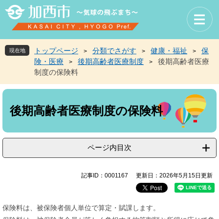
ペ
メ
ー
ニ
ジ
ュ
の
ー
先
を
トップページ
分類でさがす
健康・福祉
保
現在地
>
>
>
頭
飛
険・医療
後期高齢者医療制度
後期高齢者医療
>
>
で
ば
制度の保険料
す
し
。
て
本
本
文
文
後期高齢者医療制度の保険料
へ
ページ内目次
記事ID：0001167
更新日：2026年5月15日更新
保険料は、被保険者個人単位で算定・賦課します。