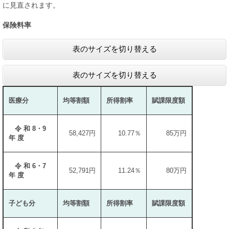
に見直されます。
保険料率
表のサイズを切り替える
表のサイズを切り替える
医療分
均等割額
所得割率
賦課限度額
令 和 8・9
58,427円
10.77％
85万円
年 度
令 和 6・7
52,791円
11.24％
80万円
年 度
子ども分
均等割額
所得割率
賦課限度額