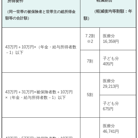
軽減割合
所得要件
​（軽減後均等割額：年
（同一世帯の被保険者と世帯主の総所得金
額等の合計額）
額）
7.2割
医療分
※2
16,359円
43万円＋10万円×（年金・給与所得者数
－1）以下
子ども分
7割
405円
医療分
29,213円
43万円＋31万円×被保険者数＋10万円
5割
×（年金・給与所得者数－1）以下
子ども分
675円
医療分
46,741円