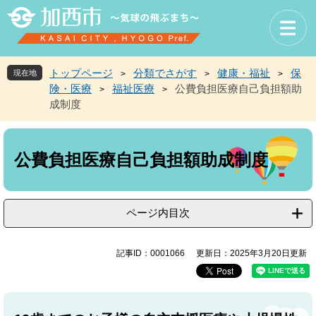
ペ
メ
ー
ニ
ジ
ュ
の
ー
先
を
トップページ
分類でさがす
健康・福祉
保
現在地
>
>
>
頭
飛
険・医療
福祉医療
公費負担医療自己負担額助
>
>
で
ば
成制度
す
し
。
て
本
本
文
文
公費負担医療自己負担額助成制度
へ
ページ内目次
記事ID：0001066
更新日：2025年3月20日更新