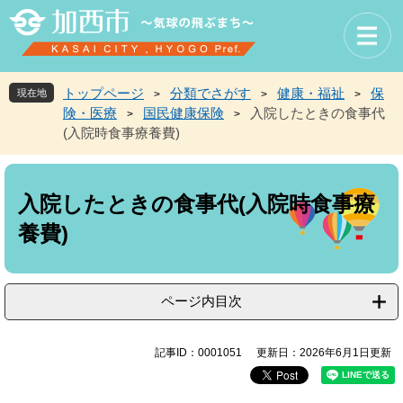
ペ
メ
ー
ニ
ジ
ュ
の
ー
先
を
トップページ
分類でさがす
健康・福祉
保
現在地
>
>
>
頭
飛
険・医療
国民健康保険
入院したときの食事代
>
>
で
ば
(入院時食事療養費)
す
し
。
て
本
本
文
文
入院したときの食事代(入院時食事療
へ
養費)
ページ内目次
記事ID：0001051
更新日：2026年6月1日更新