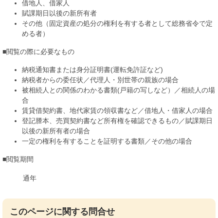
借地人、借家人
賦課期日以後の新所有者
その他（固定資産の処分の権利を有する者として総務省令で定
める者）
■閲覧の際に必要なもの
納税通知書または身分証明書(運転免許証など)
納税者からの委任状／代理人・別世帯の親族の場合
被相続人との関係のわかる書類(戸籍の写しなど）／相続人の場
合
賃貸借契約書、地代家賃の領収書など／借地人・借家人の場合
登記謄本、売買契約書など所有権を確認できるもの／賦課期日
以後の新所有者の場合
一定の権利を有することを証明する書類／その他の場合
■閲覧期間
通年
このページに関する問合せ