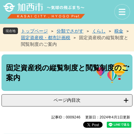
ペ
メ
ー
ニ
ジ
ュ
の
ー
先
を
トップページ
分類でさがす
くらし
税金
現在地
>
>
>
>
頭
飛
固定資産税・都市計画税
固定資産税の縦覧制度と
>
で
ば
閲覧制度のご案内
す
し
。
て
本
本
文
文
固定資産税の縦覧制度と閲覧制度のご
へ
案内
ページ内目次
記事ID：0009246
更新日：2024年4月1日更新