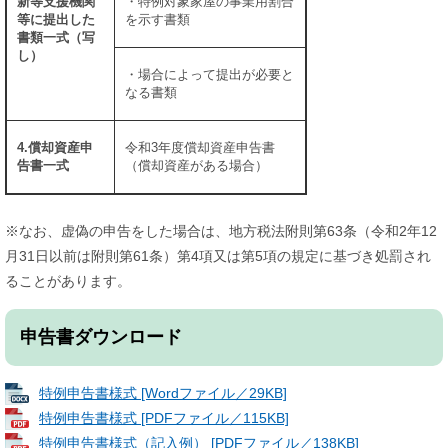
新等支援機関
・特例対象家屋の事業用割合
等に提出した
を示す書類
書類一式（写
し）
・場合によって提出が必要と
なる書類
4.償却資産申
令和3年度償却資産申告書
告書一式
（償却資産がある場合）
※なお、虚偽の申告をした場合は、地方税法附則第63条（令和2年12
月31日以前は附則第61条）第4項又は第5項の規定に基づき処罰され
ることがあります。
申告書ダウンロード
特例申告書様式 [Wordファイル／29KB]
特例申告書様式 [PDFファイル／115KB]
特例申告書様式（記入例） [PDFファイル／138KB]