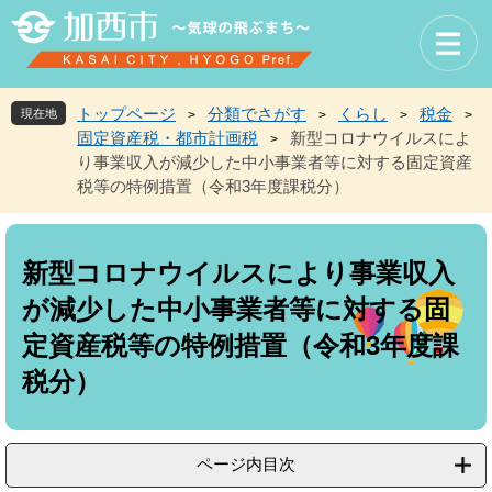
ペ
メ
ー
ニ
ジ
ュ
の
ー
先
を
トップページ
分類でさがす
くらし
税金
現在地
>
>
>
>
頭
飛
固定資産税・都市計画税
新型コロナウイルスによ
>
で
ば
り事業収入が減少した中小事業者等に対する固定資産
す
し
税等の特例措置（令和3年度課税分）
。
て
本
本
文
文
へ
新型コロナウイルスにより事業収入
が減少した中小事業者等に対する固
定資産税等の特例措置（令和3年度課
税分）
ページ内目次