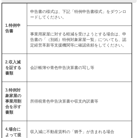
申告書の様式は、下記「特例申告書様式」をダウンロ
ードしてください。
1.特例申
告書
事業用家屋に対する軽減を受けようとする場合は、申
告書の「（別紙）特例対象家屋一覧」についても、認
定経営革新等支援機関等に確認依頼をしてください。
2.収入減
を証する
会計帳簿や青色申告決算書の写し等
書類
3.特例対
象家屋の
事業用割
所得税青色申告決算書や収支内訳書等
合を示す
書類
4.場合に
収入減に不動産賃料の「猶予」が含まれる場合
よって提