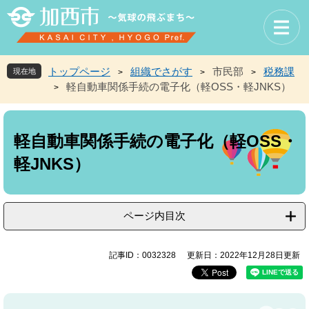
ペ
メ
ー
ニ
ジ
ュ
の
ー
先
を
トップページ
組織でさがす
市民部
税務課
現在地
>
>
>
頭
飛
軽自動車関係手続の電子化（軽OSS・軽JNKS）
>
で
ば
す
し
本
。
て
文
本
軽自動車関係手続の電子化（軽OSS・
文
軽JNKS）
へ
ページ内目次
記事ID：0032328
更新日：2022年12月28日更新