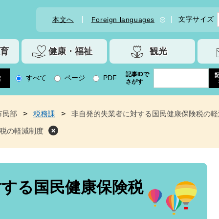
文字サイズ
本文へ
Foreign languages
育
健康・福祉
観光
記事IDで
すべて
ページ
PDF
さがす
市民部
>
税務課
>
非自発的失業者に対する国民健康保険税の軽
税の軽減制度
対する国民健康保険税