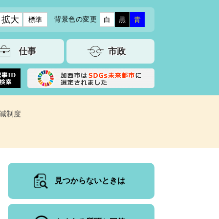
拡大
背景色の変更
標準
白
黒
青
仕事
市政
減制度
見つからないときは