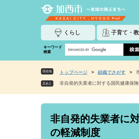
ペ
メ
ー
ニ
ジ
ュ
の
ー
くらし
子育て・教
先
を
頭
飛
G
キーワード
で
ば
検索
o
す
し
o
。
て
g
本
現在地
トップページ
>
組織でさがす
>
l
文
e
非自発的失業者に対する国民健康保険
へ
カ
ス
タ
ム
本
検
文
非自発的失業者に
索
の軽減制度