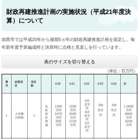
財政再建推進計画の実施状況（平成21年度決
算）について
加西市では平成20年から後期5ヵ年の財政再建推進計画を策定し、毎
年新年度予算編成時と決算時に点検と見直しを行っています。
表のサイズを切り替える
（単位：百万円）
番
改善項
項目
Ｈ20
Ｈ21
Ｈ22
Ｈ23
Ｈ24
計
号
目
数
203
百万
306
434
当
118百
133百
1,194百
円
初
万円
万円
百万
百万
万円
418
人件費
現
147百
304百
869百
円
円
1
1
百万
の抑制
在
万円
万円
万円
円
増
29百
171百
415百
215
減
万円
万円
万円
百万
円