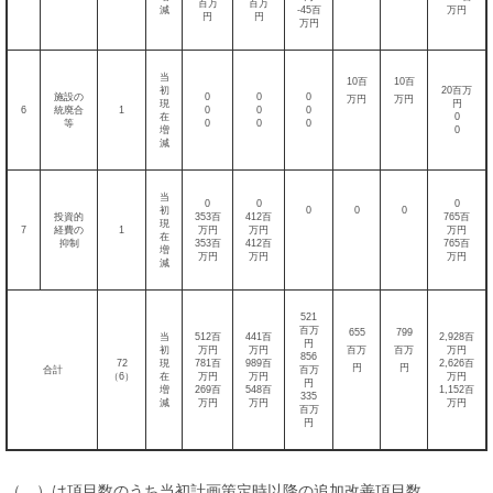
百万
百万
減
-45百
万円
円
円
万円
当
10百
10百
初
20百万
施設の
0
0
0
万円
万円
現
円
6
統廃合
1
0
0
0
在
0
等
0
0
0
増
0
減
当
0
0
0
初
0
0
0
投資的
353百
412百
765百
現
7
経費の
1
万円
万円
万円
在
抑制
353百
412百
765百
増
万円
万円
万円
減
521
百万
655
799
当
512百
441百
2,928百
円
初
万円
万円
百万
百万
万円
856
72
現
781百
989百
2,626百
円
円
合計
百万
（6）
在
万円
万円
万円
円
増
269百
548百
1,152百
335
減
万円
万円
万円
百万
円
（ ）は項目数のうち当初計画策定時以降の追加改善項目数