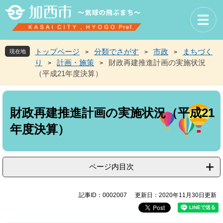
ペ
メ
ー
ニ
ジ
ュ
の
ー
先
を
トップページ
分類でさがす
市政
まちづく
現在地
>
>
>
頭
飛
り
計画・施策
財政再建推進計画の実施状況
>
>
で
ば
（平成21年度決算）
す
し
。
て
本
本
文
文
財政再建推進計画の実施状況（平成21
へ
年度決算）
ページ内目次
記事ID：0002007
更新日：2020年11月30日更新