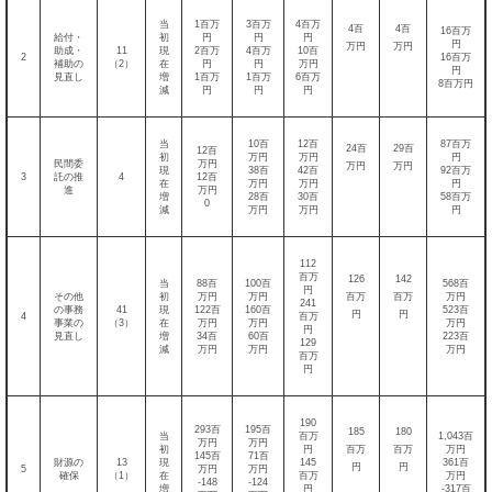
当
1百万
3百万
4百万
4百
4百
16百万
給付・
初
円
円
円
円
万円
万円
助成・
11
現
2百万
4百万
10百
2
16百万
補助の
（2）
在
円
円
万円
円
見直し
増
1百万
1百万
6百万
8百万円
減
円
円
円
当
10百
12百
87百万
24百
29百
12百
初
万円
万円
円
民間委
万円
万円
万円
現
38百
42百
92百万
3
託の推
4
12百
在
万円
万円
円
進
万円
増
28百
30百
58百万
0
減
万円
万円
円
112
百万
126
142
当
88百
100百
568百
円
その他
初
万円
万円
百万
百万
万円
241
の事務
41
現
122百
160百
523百
円
円
4
百万
事業の
（3）
在
万円
万円
万円
円
見直し
増
34百
60百
223百
129
減
万円
万円
万円
百万
円
190
293百
195百
185
180
当
百万
1,043百
万円
万円
初
円
百万
百万
万円
145百
71百
財源の
13
現
145
361百
円
円
5
万円
万円
確保
（1）
在
百万
万円
-148
-124
増
円
-317百