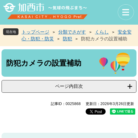
ペ
メ
ー
ニ
ジ
ュ
の
ー
先
を
トップページ
分類でさがす
くらし
安全安
現在地
>
>
>
頭
飛
心・防犯・防災
防犯
防犯カメラの設置補助
>
>
で
ば
す
し
本
。
て
文
本
防犯カメラの設置補助
文
へ
ページ内目次
記事ID：0025868
更新日：2026年3月26日更新