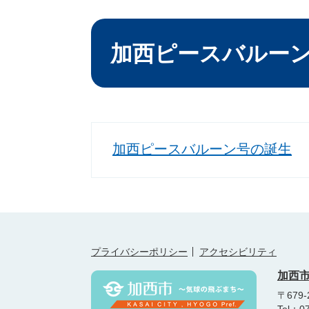
本
文
加西ピースバルー
加西ピースバルーン号の誕生
プライバシーポリシー
アクセシビリティ
加西
〒679