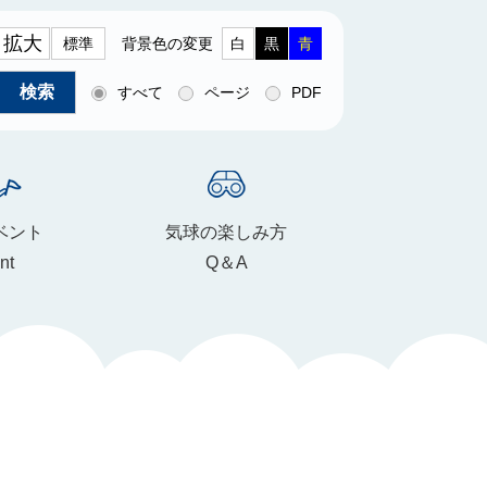
拡大
標準
背景色の変更
白
黒
青
すべて
ページ
PDF
ベント
気球の楽しみ方
nt
Q＆A