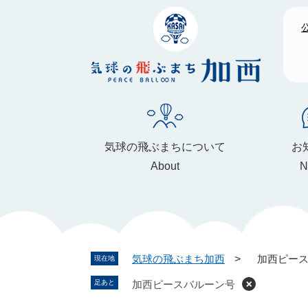
ペ
メ
ー
ニ
ジ
ュ
の
ー
先
を
頭
飛
で
ば
す
し
。
て
気球の飛ぶまちについて
お
本
About
N
文
へ
気球の飛ぶまち加西
>
加西ピー
現在地
加西ピースバルーン号