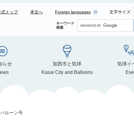
公式トップ
本文へ
Foreign languages
文字サイズ
G
キーワード
検索
o
o
g
l
e
知らせ
加西市と気球
気球イ
カ
ews
Kasai City and Balloons
Eve
ス
タ
ム
検
索
スバルーン号