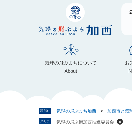
ペ
メ
ー
ニ
ジ
ュ
の
ー
先
を
頭
飛
で
ば
す
し
。
て
気球の飛ぶまちについて
お
本
About
N
文
へ
気球の飛ぶまち加西
>
加西市と気
現在地
気球の飛ぶ街加西推進委員会