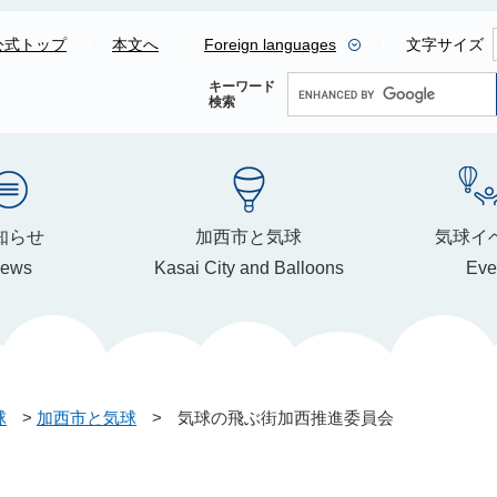
公式トップ
本文へ
Foreign languages
文字サイズ
G
キーワード
検索
o
o
g
l
e
知らせ
加西市と気球
気球イ
カ
ews
Kasai City and Balloons
Eve
ス
タ
ム
検
索
球
>
加西市と気球
>
気球の飛ぶ街加西推進委員会