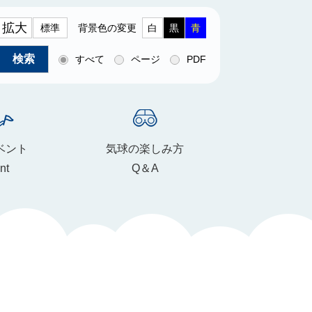
拡大
標準
背景色の変更
白
黒
青
すべて
ページ
PDF
ベント
気球の楽しみ方
nt
Q＆A