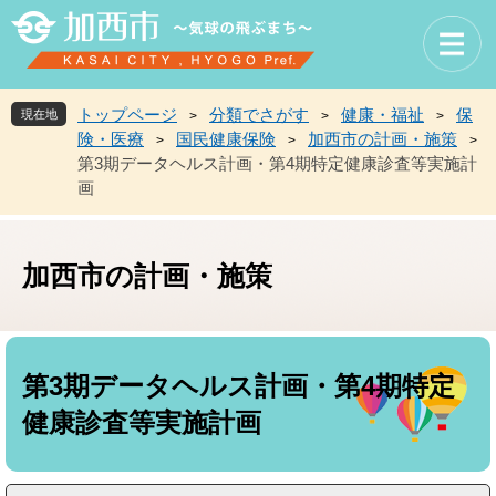
ペ
メ
ー
ニ
ジ
ュ
の
ー
先
を
トップページ
分類でさがす
健康・福祉
保
現在地
>
>
>
頭
飛
険・医療
国民健康保険
加西市の計画・施策
>
>
>
で
ば
第3期データヘルス計画・第4期特定健康診査等実施計
す
し
画
。
て
本
文
へ
加西市の計画・施策
本
文
第3期データヘルス計画・第4期特定
健康診査等実施計画